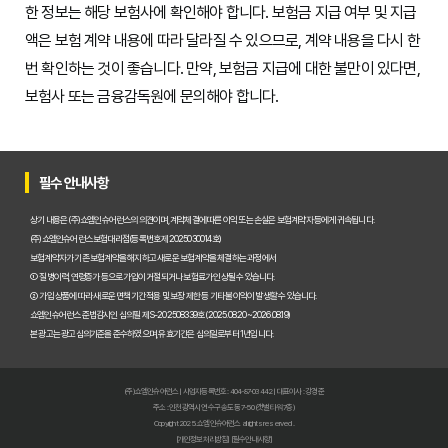
한 정보는 해당 보험사에 확인해야 합니다. 보험금 지급 여부 및 지급
액은 보험 계약 내용에 따라 달라질 수 있으므로, 계약 내용을 다시 한
번 확인하는 것이 좋습니다. 만약, 보험금 지급에 대한 불만이 있다면,
보험사 또는 금융감독원에 문의해야 합니다.
필수 안내사항
상기 내용은 (주)쇼엠인슈어런스의 의견이며, 계약체결에 따른 이익 또는 손실은 보험계약자 등에게 귀속됩니다.
(주)쇼엠인슈어런스 보험대리점(등록번호 제2025030014호)
보험계약자가 기존 보험계약을 해지하고 새로운 보험계약을 체결하는 과정에서
① 질병이력, 연령증가 등으로 가입이 거절되거나 보험료가 인상될 수 있습니다.
② 가입 상품에 따라 새로운 면책기간 적용 및 보장 제한 등 기타 불이익이 발생할 수 있습니다.
쇼엠인슈어런스 준법감시인 심의필 제S-202508339호 (2025.08.20~2026.08.19)
본 광고는 광고심의기준을 준수하였으며, 유효기간은 심의일로부터 1년입니다.
(주)쇼엠인슈어런스 | 사업자등록번호 : 404-87-03442 | 대표이사 : 강경준
주소 : 인천광역시 연수구 송도동 7-50 (갯벌타워 7층)
Copyright 2025. 쇼엠인슈어런스 all rights reserved.
[개인정보처리방침]
[필수안내사항]