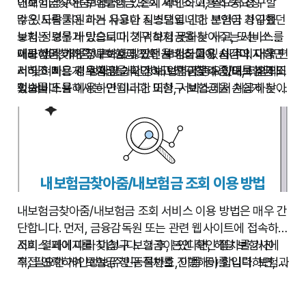
인해 미청구된 보험금이 있는지 확인하고, 필요시 청구할
내보험금찾아줌/내보험금 조회 서비스 이용의 중요성
수 있도록 지원하는 유용한 시스템입니다. 본인이 가입했던
많은 사람들이 과거 사고나 질병으로 인한 보험금 청구를
보험 정보를 바탕으로 미청구 보험금을 찾아주는 서비스를
놓치는 경우가 있습니다. 기억하지 못하는 사고, 또는 소액
제공하며, 개인정보보호에 만전을 기하고 있습니다. 더욱 편
이라 생각하여 청구하지 않았던 보험금들이 시간이 지나면
내보험금찾아줌/내보험금 조회 서비스 이용 시 주의사항
리하고 빠르게 보험금을 확인하고 청구할 수 있도록 설계되
서 잊혀지는 경우가 많습니다. 내보험금찾아줌/내보험금 조
서비스 이용 시 정확한 개인정보 입력이 중요하며, 타인의
었습니다.
회 서비스를 이용하면 이러한 미청구 보험금을 손쉽게 찾아
정보를 도용해서는 안됩니다. 또한, 서비스에서 제공하는 정
확인하고, 정당한 권리를 행사할 수 있습니다. 경제적으로
보는 참고 자료이며, 정확한 보험금 지급 여부는 해당 보험
어려운 상황에 처해있을 때, 잊고 있던 보험금은 큰 도움이
사에 문의해야 합니다.
될 수 있습니다.
내보험금찾아줌/내보험금 조회 이용 방법
내보험금찾아줌/내보험금 조회 서비스 이용 방법은 매우 간
단합니다. 먼저, 금융감독원 또는 관련 웹사이트에 접속하여
서비스 페이지를 찾습니다. 그 후, 본인 확인 절차를 거친
조회 결과에 따라 미청구 보험금이 있다면, 해당 보험사에
후, 필요한 개인정보(주민등록번호, 이름 등)를 입력하면, 과
직접 연락하여 보험금 청구 절차를 진행해야 합니다. 보험사
거 가입했던 보험 정보와 미청구 보험금 여부를 확인할 수
마다 청구 절차 및 필요 서류가 다를 수 있으므로, 해당 보험
사의 안내에 따라 정확하게 진행하는 것이 중요합니다. 보험
있습니다. 자세한 안내는 웹사이트에서 확인 가능합니다.